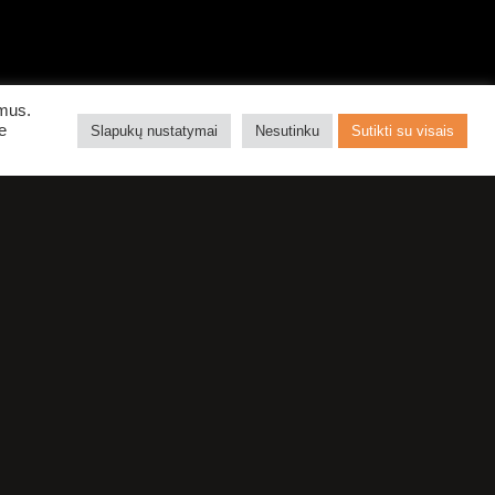
ymus.
e
Slapukų nustatymai
Nesutinku
Sutikti su visais
PIRKTI BILIETUS
MS