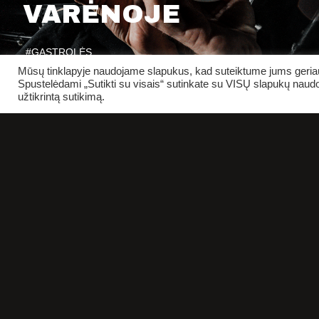
VARĖNOJE
#GASTROLĖS
Mūsų tinklapyje naudojame slapukus, kad suteiktume jums geriaus
Spustelėdami „Sutikti su visais“ sutinkate su VISŲ slapukų naudo
užtikrintą sutikimą.
PIRKTI BILIETUS
REKVIZITAI
SALIŲ 
BIUDŽETINĖ ĮSTAIGA
KLAIPĖDOS DRAMOS TEATRAS
ĮSTAIGOS KODAS 190754830
DOKUM
TEATRO G. 2
91247 KLAIPĖDA
TEL. + 370 46 314 464
MOB. + 370 670 62077
EL. P.
INFO@KDT.LT
KASOS DARBO LAIKAS