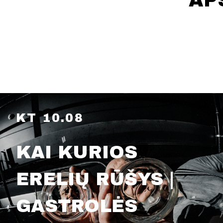
AP
KT 10.08
KAI KURIOS
ERELIŲ RŪŠYS |
GASTROLĖS