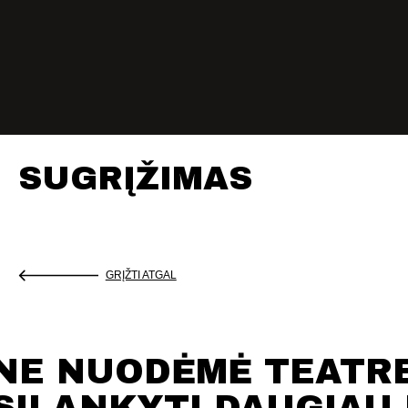
SUGRĮŽIMAS
GRĮŽTI ATGAL
NE NUODĖMĖ TEATR