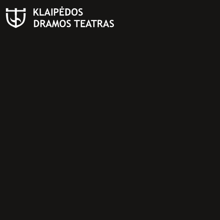
PAIEŠKA
Teatras
ISTORIJA
KŪRĖJAI
REPERTUARAS
FESTIVALIS „THEATRIUM”
EDUKACIJA IR PARODOS
KULTŪROS PASAS
VIRTUALUS TURAS