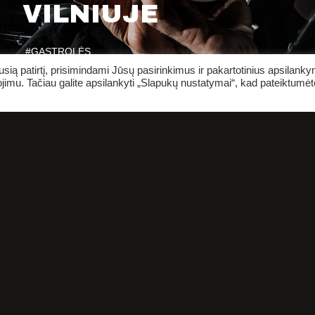
VILNIUJE
#GASTROLĖS
ią patirtį, prisimindami Jūsų pasirinkimus ir pakartotinius apsilank
jimu. Tačiau galite apsilankyti „Slapukų nustatymai“, kad pateiktumėt
PIRKTI BILIETUS
PLANAI
INFORMACIJA ŽIŪROVA
ENTAI
ŽINIASKLAIDA