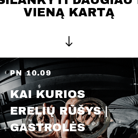
SILANKYTI DAUGIAU 
VIENĄ KARTĄ
PN 10.09
KAI KURIOS
ERELIŲ RŪŠYS |
GASTROLĖS