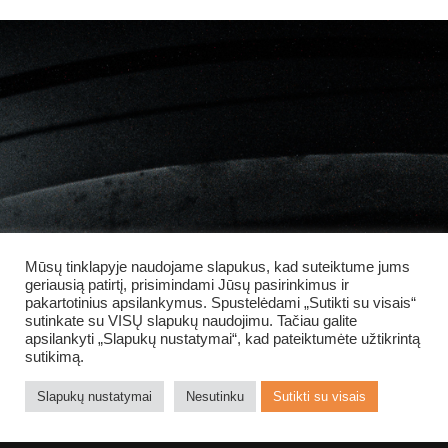
Mūsų tinklapyje naudojame slapukus, kad suteiktume jums
geriausią patirtį, prisimindami Jūsų pasirinkimus ir
pakartotinius apsilankymus. Spustelėdami „Sutikti su visais“
sutinkate su VISŲ slapukų naudojimu. Tačiau galite
apsilankyti „Slapukų nustatymai“, kad pateiktumėte užtikrintą
sutikimą.
Slapukų nustatymai
Nesutinku
Sutikti su visais