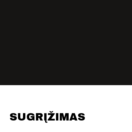
KONTAKTAI
PARTNERIAI
TEATRO KASA
KARJERA IR SAVANORYSTĖ
PRISIJUNGTI
-
+
=
SUGRĮŽIMAS