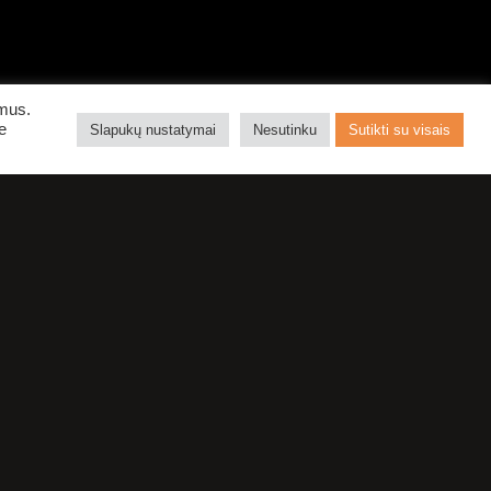
ymus.
e
Slapukų nustatymai
Nesutinku
Sutikti su visais
PIRKTI BILIETUS
MS