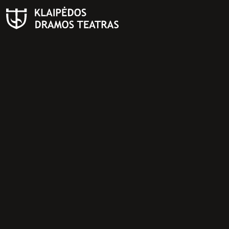
PAIEŠKA
Teatras
ISTORIJA
KŪRĖJAI
REPERTUARAS
FESTIVALIS „THEATRIUM”
EDUKACIJA IR PARODOS
KULTŪROS PASAS
VIRTUALUS TURAS