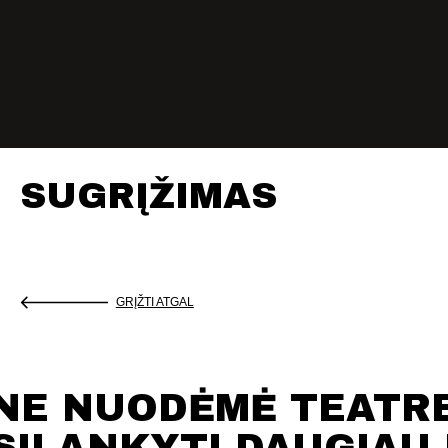
SUGRĮŽIMAS
GRĮŽTI ATGAL
NE NUODĖMĖ TEATR