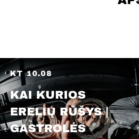
AP
KT 10.08
KAI KURIOS
ERELIŲ RŪŠYS |
GASTROLĖS