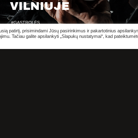
VILNIUJE
#GASTROLĖS
ią patirtį, prisimindami Jūsų pasirinkimus ir pakartotinius apsilank
jimu. Tačiau galite apsilankyti „Slapukų nustatymai“, kad pateiktumėt
PIRKTI BILIETUS
PLANAI
INFORMACIJA ŽIŪROVA
ENTAI
ŽINIASKLAIDA