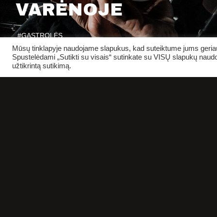
VARĖNOJE
#GASTROLĖS
Mūsų tinklapyje naudojame slapukus, kad suteiktume jums geriaus
Spustelėdami „Sutikti su visais“ sutinkate su VISŲ slapukų naudo
užtikrintą sutikimą.
PIRKTI BILIETUS
REKVIZITAI
SALIŲ 
BIUDŽETINĖ ĮSTAIGA
KLAIPĖDOS DRAMOS TEATRAS
ĮSTAIGOS KODAS 190754830
DOKUM
TEATRO G. 2
91247 KLAIPĖDA
TEL. + 370 46 314 464
MOB. + 370 670 62077
EL. P.
INFO@KDT.LT
KASOS DARBO LAIKAS