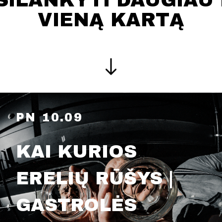
SILANKYTI DAUGIAU 
VIENĄ KARTĄ
PN 10.09
KAI KURIOS
ERELIŲ RŪŠYS |
GASTROLĖS