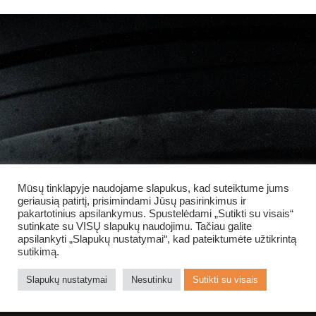
Mūsų tinklapyje naudojame slapukus, kad suteiktume jums
geriausią patirtį, prisimindami Jūsų pasirinkimus ir
pakartotinius apsilankymus. Spustelėdami „Sutikti su visais“
sutinkate su VISŲ slapukų naudojimu. Tačiau galite
apsilankyti „Slapukų nustatymai“, kad pateiktumėte užtikrintą
sutikimą.
Slapukų nustatymai
Nesutinku
Sutikti su visais