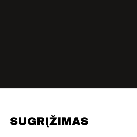
KONTAKTAI
PARTNERIAI
TEATRO KASA
KARJERA IR SAVANORYSTĖ
PRISIJUNGTI
-
+
=
SUGRĮŽIMAS