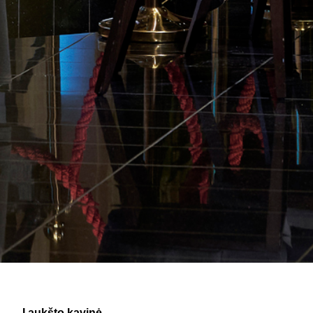
I aukšto kavinė