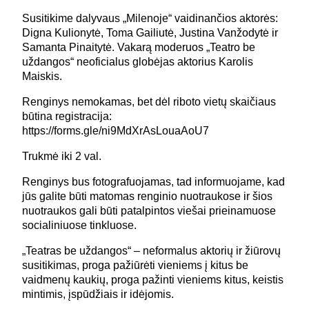
Susitikime dalyvaus „Milenoje“ vaidinančios aktorės:
Digna Kulionytė, Toma Gailiutė, Justina Vanžodytė ir
Samanta Pinaitytė. Vakarą moderuos „Teatro be
uždangos“ neoficialus globėjas aktorius Karolis
Maiskis.
Renginys nemokamas, bet dėl riboto vietų skaičiaus
būtina registracija:
https://forms.gle/ni9MdXrAsLouaAoU7
Trukmė iki 2 val.
Renginys bus fotografuojamas, tad informuojame, kad
jūs galite būti matomas renginio nuotraukose ir šios
nuotraukos gali būti patalpintos viešai prieinamuose
socialiniuose tinkluose.
„Teatras be uždangos“ – neformalus aktorių ir žiūrovų
susitikimas, proga pažiūrėti vieniems į kitus be
vaidmenų kaukių, proga pažinti vieniems kitus, keistis
mintimis, įspūdžiais ir idėjomis.