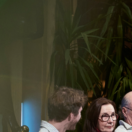
FESTIVALIS „THEATRIUM”
EDUKACIJA IR PARODOS
KULTŪROS PASAS
VIRTUALUS TURAS
Žiūrovams
DOVANŲ KUPONAS
BILIETAI IR NUOLAIDOS
INFORMACIJA ASMENIMS SU NEGALIA
KAVINĖ „DRAMA-CHA-CHA”
ATRIBUTIKA
NAUJIENOS
VAIKŲ TEATRO STUDIJA
Kontaktai