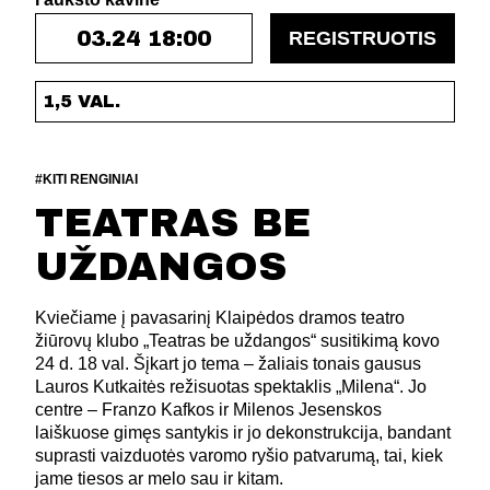
03.24 18:00
REGISTRUOTIS
1,5 VAL.
#KITI RENGINIAI
TEATRAS BE
UŽDANGOS
Kviečiame į pavasarinį Klaipėdos dramos teatro
žiūrovų klubo „Teatras be uždangos“ susitikimą kovo
24 d. 18 val. Šįkart jo tema – žaliais tonais gausus
Lauros Kutkaitės režisuotas spektaklis „Milena“. Jo
centre – Franzo Kafkos ir Milenos Jesenskos
laiškuose gimęs santykis ir jo dekonstrukcija, bandant
suprasti vaizduotės varomo ryšio patvarumą, tai, kiek
jame tiesos ar melo sau ir kitam.