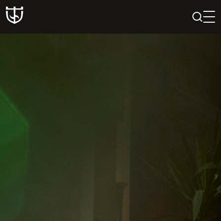
PAIEŠKA
PROFILIS
KREPŠELIS
Teatras
ISTORIJA
KŪRĖJAI
REPERTUARAS