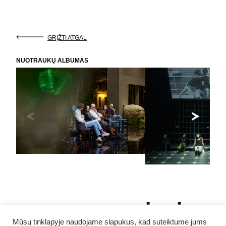
GRĮŽTI ATGAL
NUOTRAUKŲ ALBUMAS
NE NUODĖMĖ
Mūsų tinklapyje naudojame slapukus, kad suteiktume jums