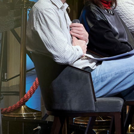
KONTAKTAI
PARTNERIAI
TEATRO KASA
KARJERA IR SAVANORYSTĖ
PRISIJUNGTI
-
+
=