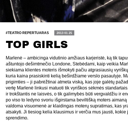
#TEATRO REPERTUARAS
2013 01 25
TOP GIRLS
Marlenė – ambicinga vidutinio amžiaus karjeristė, ką tik tapu
aštuntojo dešimtmečio Londone, Stebėdami, kaip veikia Marle
siekiama klientes moteris išmokyti pačiu atgrasiausių vyrišk
kuria kaina prasiskinti kelią beširdžiame verslo pasaulyje. 
prigimties – ji pabrėžtinai atmeta viską, kas joje galėtų pažadi
vertę Marlenė linkusi matuoti tik vyriškos sėkmės standartais. J
ir trokštantis ne laisvės, o tik galimybės būti vergvaldžiu ir en
po viso to ledyno svoriu išgirstama beviltišką moters aimaną
valdoma visuomenė ar klaidingas moterų supratimas, kas yra 
atsakyti. Ji tiesiog kelia klausimus ir verčia mus jausti, koki
sprendimo.