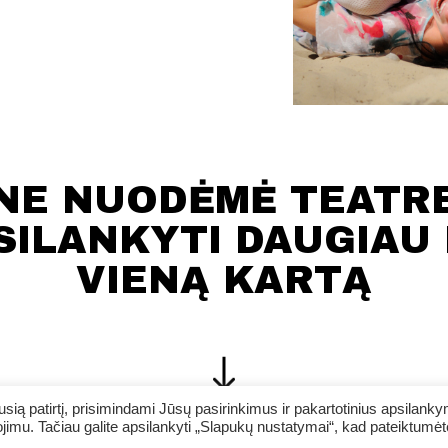
NE NUODĖMĖ TEATR
SILANKYTI DAUGIAU 
VIENĄ KARTĄ
ią patirtį, prisimindami Jūsų pasirinkimus ir pakartotinius apsilank
jimu. Tačiau galite apsilankyti „Slapukų nustatymai“, kad pateiktumėt