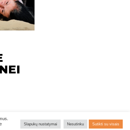
E
NEI
ymus.
e
Slapukų nustatymai
Nesutinku
Sutikti su visais