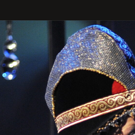
PROFILIS
Žiūrovams
DOVANŲ KUPONAS
BILIETAI IR NUOLAIDOS
INFORMACIJA ASMENIMS SU
NEGALIA
KAVINĖ „DRAMA-CHA-CHA”
ATRIBUTIKA
NAUJIENOS