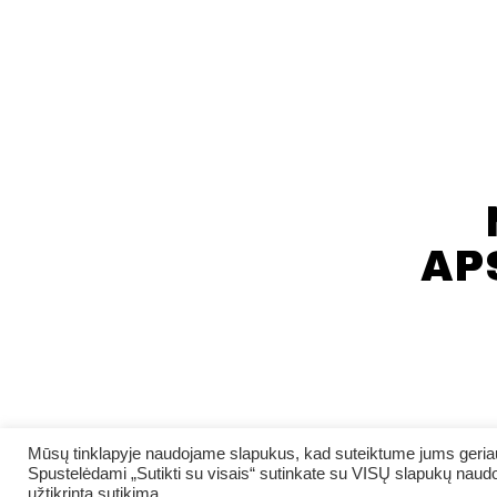
AP
Mūsų tinklapyje naudojame slapukus, kad suteiktume jums geriaus
Spustelėdami „Sutikti su visais“ sutinkate su VISŲ slapukų naudo
užtikrintą sutikimą.