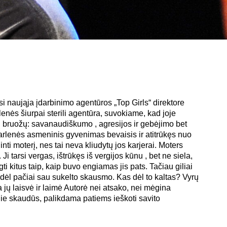
si naująja įdarbinimo agentūros „Top Girls“ direktore
nės šiurpai sterili agentūra, suvokiame, kad joje
ų bruožų: savanaudiškumo , agresijos ir gebėjimo bet
Marlenės asmeninis gyvenimas bevaisis ir atitrūkęs nuo
nti moterį, nes tai neva kliudytų jos karjerai. Moters
i tarsi vergas, ištrūkęs iš vergijos kūnu , bet ne siela,
gti kitus taip, kaip buvo engiamas jis pats. Tačiau giliai
 dėl pačiai sau sukelto skausmo. Kas dėl to kaltas? Vyrų
jų laisvė ir laimė Autorė nei atsako, nei mėgina
e jie skaudūs, palikdama patiems ieškoti savito