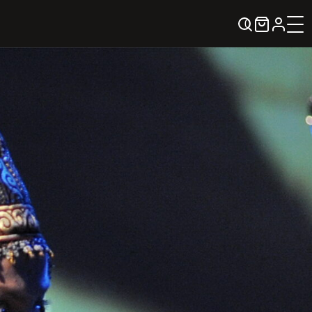
0
KREPŠELIS
Kontaktai
KONTAKTAI
PARTNERIAI
TEATRO KASA
KARJERA IR SAVANORYSTĖ