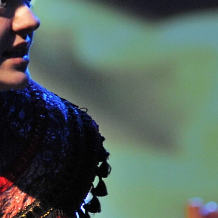
-
+
=
PRISIJUNGTI