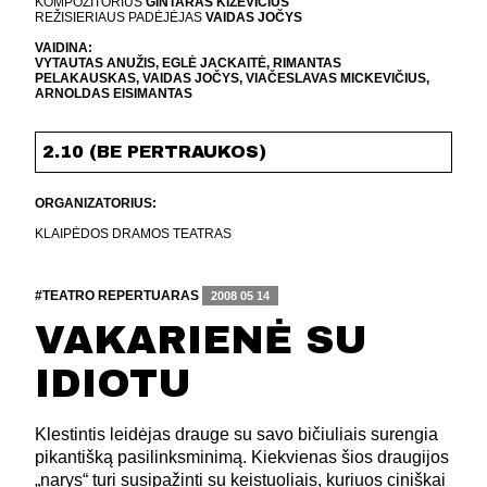
KOMPOZITORIUS
GINTARAS KIZEVIČIUS
REŽISIERIAUS PADĖJĖJAS
VAIDAS JOČYS
VAIDINA:
VYTAUTAS ANUŽIS, EGLĖ JACKAITĖ, RIMANTAS
PELAKAUSKAS, VAIDAS JOČYS, VIAČESLAVAS MICKEVIČIUS,
ARNOLDAS EISIMANTAS
2.10 (BE PERTRAUKOS)
ORGANIZATORIUS:
KLAIPĖDOS DRAMOS TEATRAS
#TEATRO REPERTUARAS
2008 05 14
VAKARIENĖ SU
IDIOTU
Klestintis leidėjas drauge su savo bičiuliais surengia
pikantišką pasilinksminimą. Kiekvienas šios draugijos
„narys“ turi susipažinti su keistuoliais, kuriuos ciniškai