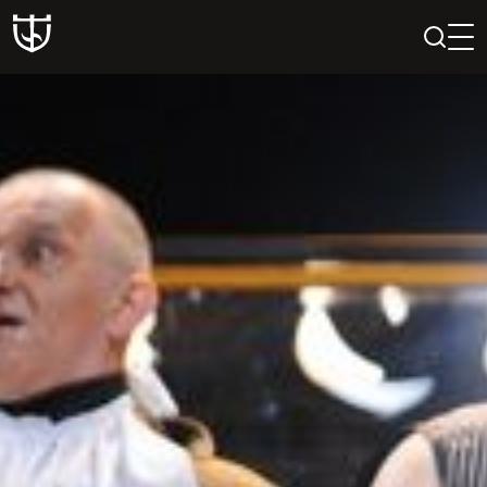
PAIEŠKA
PROFILIS
KREPŠELIS
Teatras
ISTORIJA
KŪRĖJAI
REPERTUARAS