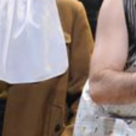
FESTIVALIS „THEATRIUM”
EDUKACIJA IR PARODOS
KULTŪROS PASAS
VIRTUALUS TURAS
Žiūrovams
DOVANŲ KUPONAS
BILIETAI IR NUOLAIDOS
INFORMACIJA ASMENIMS SU NEGALIA
KAVINĖ „DRAMA-CHA-CHA”
ATRIBUTIKA
NAUJIENOS
VAIKŲ TEATRO STUDIJA
Kontaktai