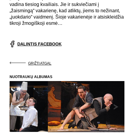
vadina tiesiog kvailiais. Jie ir sukviečiami į
„žaismingą“ vakarienę, kad atliktų, jiems to nežinant,
„juokdario“ vaidmenį. Šioje vakarienėje ir atsiskleidžia
tikroji žmogiškoji esmė…
DALINTIS FACEBOOK
GRĮŽTI ATGAL
NUOTRAUKŲ ALBUMAS