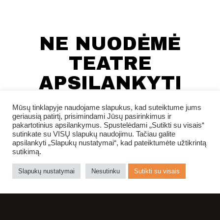
NE NUODĖMĖ
TEATRE
APSILANKYTI
DAUGIAU NEI
Mūsų tinklapyje naudojame slapukus, kad suteiktume jums
VIENĄ KARTĄ
geriausią patirtį, prisimindami Jūsų pasirinkimus ir
pakartotinius apsilankymus. Spustelėdami „Sutikti su visais“
sutinkate su VISŲ slapukų naudojimu. Tačiau galite
apsilankyti „Slapukų nustatymai“, kad pateiktumėte užtikrintą
sutikimą.
Slapukų nustatymai
Nesutinku
Sutikti su visais