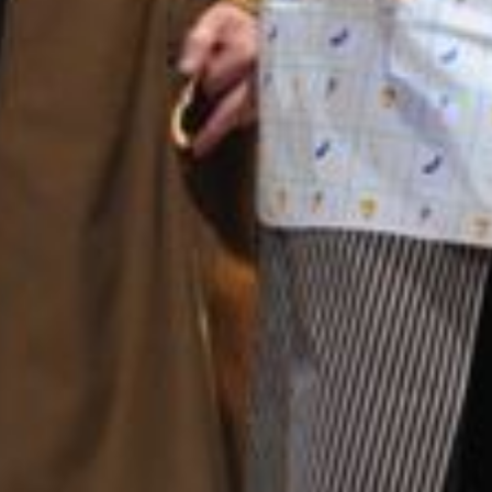
KONTAKTAI
PARTNERIAI
TEATRO KASA
KARJERA IR SAVANORYSTĖ
PRISIJUNGTI
-
+
=