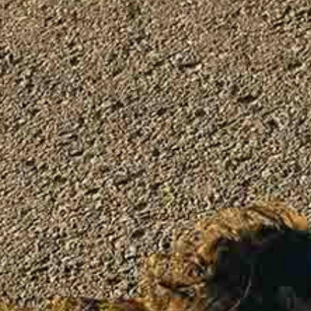
FESTIVALIS „THEATRIUM”
EDUKACIJA IR PARODOS
KULTŪROS PASAS
VIRTUALUS TURAS
Žiūrovams
DOVANŲ KUPONAS
BILIETAI IR NUOLAIDOS
INFORMACIJA ASMENIMS SU NEGALIA
KAVINĖ „DRAMA-CHA-CHA”
ATRIBUTIKA
NAUJIENOS
VAIKŲ TEATRO STUDIJA
Kontaktai