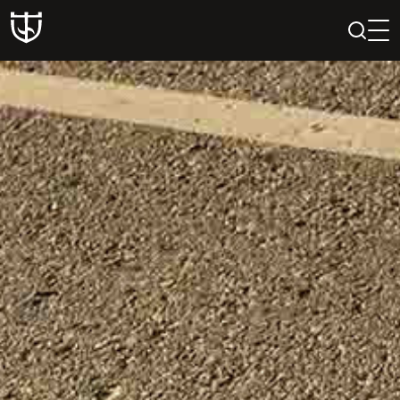
PAIEŠKA
PROFILIS
KREPŠELIS
Teatras
ISTORIJA
KŪRĖJAI
REPERTUARAS