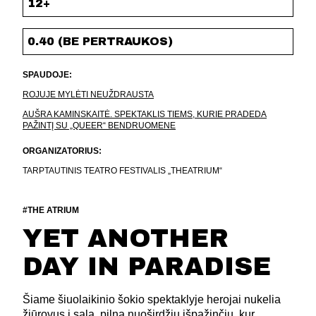
12+
0.40 (BE PERTRAUKOS)
SPAUDOJE:
ROJUJE MYLĖTI NEUŽDRAUSTA
AUŠRA KAMINSKAITĖ. SPEKTAKLIS TIEMS, KURIE PRADEDA
PAŽINTĮ SU „QUEER“ BENDRUOMENE
ORGANIZATORIUS:
TARPTAUTINIS TEATRO FESTIVALIS „THEATRIUM“
#THE ATRIUM
YET ANOTHER
DAY IN PARADISE
Šiame šiuolaikinio šokio spektaklyje herojai nukelia
žiūrovus į salą, pilną nuoširdžių išpažinčių, kur