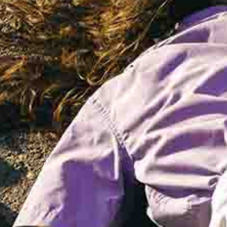
KONTAKTAI
PARTNERIAI
TEATRO KASA
KARJERA IR SAVANORYSTĖ
PRISIJUNGTI
-
+
=