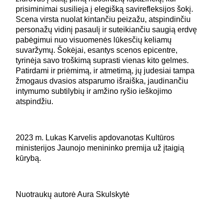
prisiminimai susilieja į elegišką savirefleksijos šokį.
Scena virsta nuolat kintančiu peizažu, atspindinčiu
personažų vidinį pasaulį ir suteikiančiu saugią erdvę
pabėgimui nuo visuomenės lūkesčių keliamų
suvaržymų. Šokėjai, esantys scenos epicentre,
tyrinėja savo troškimą suprasti vienas kito gelmes.
Patirdami ir priėmimą, ir atmetimą, jų judesiai tampa
žmogaus dvasios atsparumo išraiška, jaudinančiu
intymumo subtilybių ir amžino ryšio ieškojimo
atspindžiu.
2023 m. Lukas Karvelis apdovanotas Kultūros
ministerijos Jaunojo menininko premija už įtaigią
kūrybą.
Nuotraukų autorė Aura Skulskytė