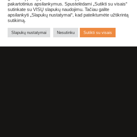
pakartotinius apsilankymus. Spustelėdami „Sutikti su visais“
sutinkate su VISŲ slapukų naudojimu. Tačiau galite
apsilankyti „Slapukų nustatymai“, kad pateiktumėte užtikrintą
sutikimą.
Slapukų nustatymai
Nesutinku
Sutikti su visais
NE NUODĖMĖ
TEATRE
APSILANKYTI
DAUGIAU NEI
VIENĄ KARTĄ