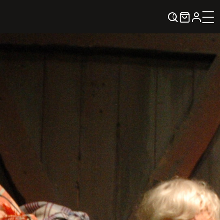
0
KREPŠELIS
Kontaktai
KONTAKTAI
PARTNERIAI
TEATRO KASA
KARJERA IR SAVANORYSTĖ