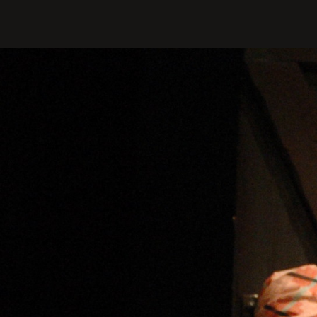
PROFILIS
Žiūrovams
DOVANŲ KUPONAS
BILIETAI IR NUOLAIDOS
INFORMACIJA ASMENIMS SU
NEGALIA
KAVINĖ „DRAMA-CHA-CHA”
ATRIBUTIKA
NAUJIENOS