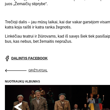
juos „Žemaičių stiprybe“.
Trečioji dalis – jau mūsų laikai, kai dar vakar garsėjom visa
katra koja raišti ir katra ranka žegnotis.
Linkėčiau teatrui ir žiūrovams, kad iš savęs šiek tiek pasiša
bus, kas nebus, bet žemaitis nepražus.
DALINTIS FACEBOOK
GRĮŽTI ATGAL
NUOTRAUKŲ ALBUMAS