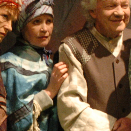
-
+
=
PRISIJUNGTI