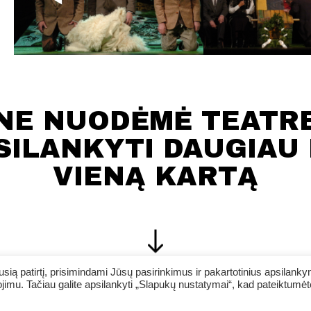
NE NUODĖMĖ TEATR
SILANKYTI DAUGIAU 
VIENĄ KARTĄ
ią patirtį, prisimindami Jūsų pasirinkimus ir pakartotinius apsilank
jimu. Tačiau galite apsilankyti „Slapukų nustatymai“, kad pateiktumėt