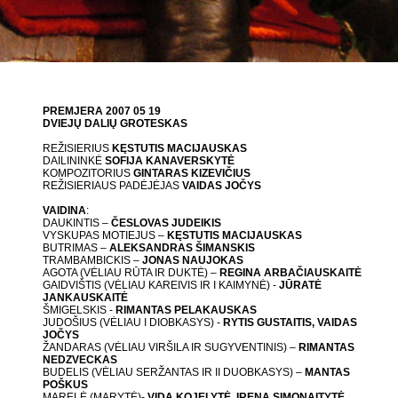
PREMJERA 2007 05 19
DVIEJŲ DALIŲ GROTESKAS
REŽISIERIUS
KĘSTUTIS MACIJAUSKAS
DAILININKĖ
SOFIJA KANAVERSKYTĖ
KOMPOZITORIUS
GINTARAS KIZEVIČIUS
REŽISIERIAUS PADĖJĖJAS
VAIDAS JOČYS
VAIDINA
:
DAUKINTIS –
ČESLOVAS JUDEIKIS
VYSKUPAS MOTIEJUS –
KĘSTUTIS MACIJAUSKAS
BUTRIMAS –
ALEKSANDRAS ŠIMANSKIS
TRAMBAMBICKIS –
JONAS NAUJOKAS
AGOTA (VĖLIAU RŪTA IR DUKTĖ) –
REGINA ARBAČIAUSKAITĖ
GAIDVIŠTIS (VĖLIAU KAREIVIS IR I KAIMYNĖ) -
JŪRATĖ
JANKAUSKAITĖ
ŠMIGELSKIS -
RIMANTAS PELAKAUSKAS
JUDOŠIUS (VĖLIAU I DIOBKASYS) -
RYTIS GUSTAITIS, VAIDAS
JOČYS
ŽANDARAS (VĖLIAU VIRŠILA IR SUGYVENTINIS) –
RIMANTAS
NEDZVECKAS
BUDELIS (VĖLIAU SERŽANTAS IR II DUOBKASYS) –
MANTAS
POŠKUS
MARELĖ (MARYTĖ)-
VIDA KOJELYTĖ, IRENA SIMONAITYTĖ