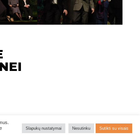
E
NEI
ymus.
e
Slapukų nustatymai
Nesutinku
Sutikti su visais