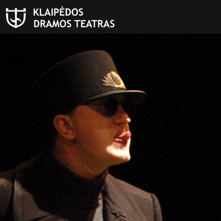
PAIEŠKA
Teatras
ISTORIJA
KŪRĖJAI
REPERTUARAS
FESTIVALIS „THEATRIUM”
EDUKACIJA IR PARODOS
KULTŪROS PASAS
VIRTUALUS TURAS