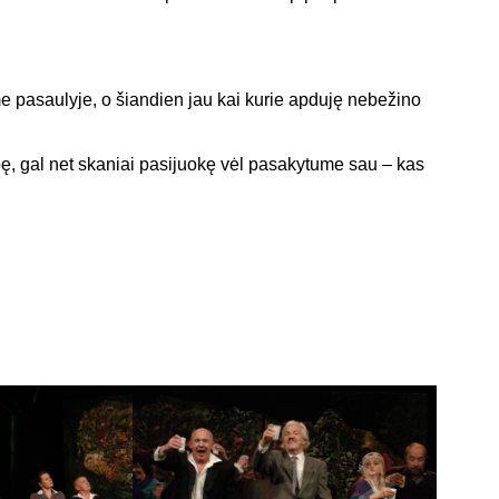
me pasaulyje, o šiandien jau kai kurie apduję nebežino
ipę, gal net skaniai pasijuokę vėl pasakytume sau – kas