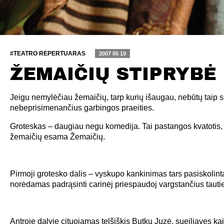
#TEATRO REPERTUARAS
2007 05 19
ŽEMAIČIŲ STIPRYBĖ
Jeigu nemylėčiau žemaičių, tarp kurių išaugau, nebūtų taip 
nebeprisimenančius garbingos praeities.
Groteskas – daugiau negu komedija. Tai pastangos kvatotis, 
žemaičių esama Žemaičių.
Pirmoji grotesko dalis – vyskupo kankinimas tars pasiskolint
norėdamas padrąsinti carinėj priespaudoj vargstančius tauti
Antroje dalyje cituojamas telšiškis Butkų Juzė, sueiliavęs k