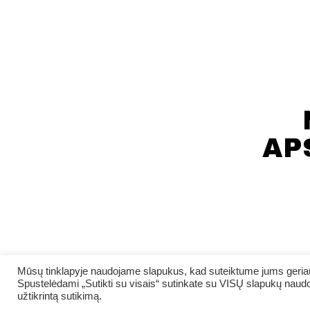
AP
Mūsų tinklapyje naudojame slapukus, kad suteiktume jums geriaus
Spustelėdami „Sutikti su visais“ sutinkate su VISŲ slapukų naudo
užtikrintą sutikimą.