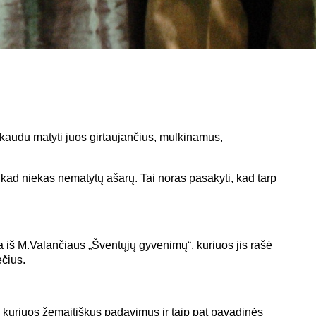
skaudu matyti juos girtaujančius, mulkinamus,
kad niekas nematytų ašarų. Tai noras pasakyti, kad tarp
a iš M.Valančiaus „Šventųjų gyvenimų“, kuriuos jis rašė
ečius.
ai kuriuos žemaitiškus padavimus ir taip pat pavadinės