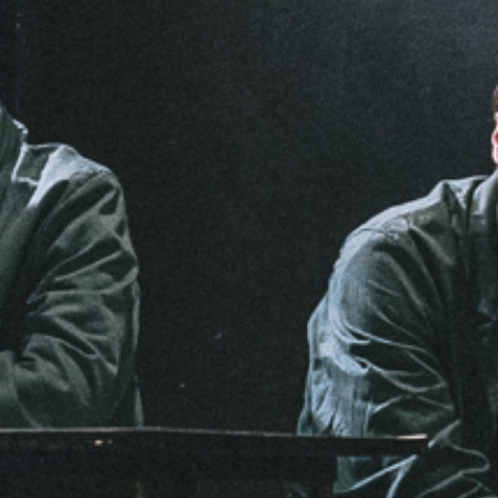
KONTAKTAI
PARTNERIAI
TEATRO KASA
KARJERA IR SAVANORYSTĖ
PRISIJUNGTI
-
+
=