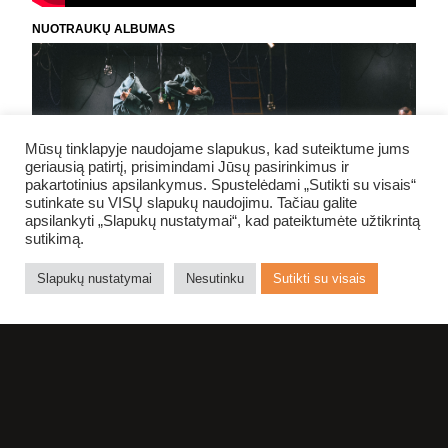
NUOTRAUKŲ ALBUMAS
Mūsų tinklapyje naudojame slapukus, kad suteiktume jums
geriausią patirtį, prisimindami Jūsų pasirinkimus ir
pakartotinius apsilankymus. Spustelėdami „Sutikti su visais“
sutinkate su VISŲ slapukų naudojimu. Tačiau galite
apsilankyti „Slapukų nustatymai“, kad pateiktumėte užtikrintą
sutikimą.
Slapukų nustatymai
Nesutinku
Sutikti su visais
NE NUODĖMĖ