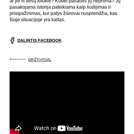
ar jie iš tiesų kitokie? Kodėl pasaulis jų nepriima? Jų
pasakojama istorija pateikiama kaip liudijimas ir
prisipažinimas, kur patys žiūrovai nusprendžia, kas
šioje situacijoje yra kaltas.
DALINTIS FACEBOOK
GRĮŽTI ATGAL