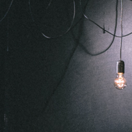
FESTIVALIS „THEATRIUM”
EDUKACIJA IR PARODOS
KULTŪROS PASAS
VIRTUALUS TURAS
Žiūrovams
DOVANŲ KUPONAS
BILIETAI IR NUOLAIDOS
INFORMACIJA ASMENIMS SU NEGALIA
KAVINĖ „DRAMA-CHA-CHA”
ATRIBUTIKA
NAUJIENOS
VAIKŲ TEATRO STUDIJA
Kontaktai