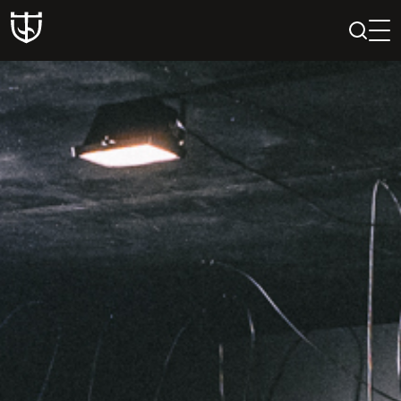
PAIEŠKA
PROFILIS
KREPŠELIS
Teatras
ISTORIJA
KŪRĖJAI
REPERTUARAS