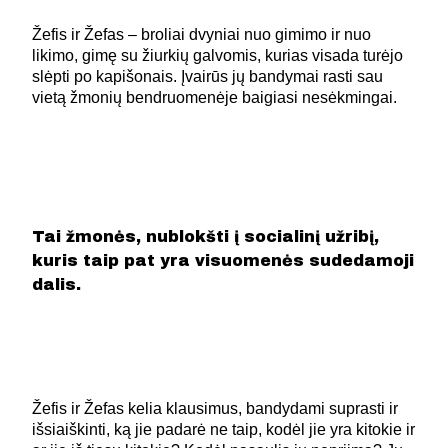
Žefis ir Žefas – broliai dvyniai nuo gimimo ir nuo
likimo, gimę su žiurkių galvomis, kurias visada turėjo
slėpti po kapišonais. Įvairūs jų bandymai rasti sau
vietą žmonių bendruomenėje baigiasi nesėkmingai.
Tai žmonės, nublokšti į socialinį užribį,
kuris taip pat yra visuomenės sudedamoji
dalis.
Žefis ir Žefas kelia klausimus, bandydami suprasti ir
išsiaiškinti, ką jie padarė ne taip, kodėl jie yra kitokie ir