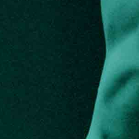
KONTAKTAI
PARTNERIAI
TEATRO KASA
KARJERA IR SAVANORYSTĖ
PRISIJUNGTI
-
+
=