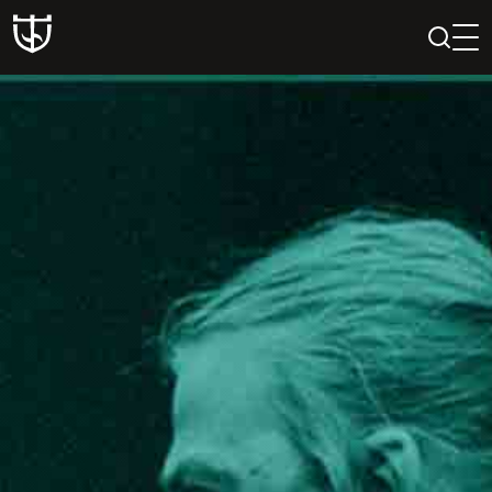
PAIEŠKA
PROFILIS
KREPŠELIS
Teatras
ISTORIJA
KŪRĖJAI
REPERTUARAS