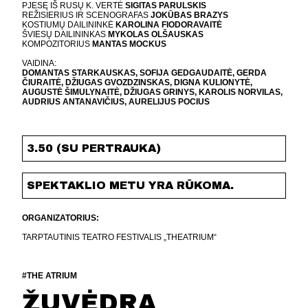
PJESĘ IŠ RUSŲ K. VERTĖ
SIGITAS PARULSKIS
REŽISIERIUS IR SCENOGRAFAS
JOKŪBAS BRAZYS
KOSTIUMŲ DAILININKĖ
KAROLINA FIODORAVAITĖ
ŠVIESŲ DAILININKAS
MYKOLAS OLŠAUSKAS
KOMPOZITORIUS
MANTAS MOCKUS
VAIDINA:
DOMANTAS STARKAUSKAS, SOFIJA GEDGAUDAITĖ, GERDA
ČIURAITĖ, DŽIUGAS GVOZDZINSKAS, DIGNA KULIONYTĖ,
AUGUSTĖ ŠIMULYNAITĖ, DŽIUGAS GRINYS, KAROLIS NORVILAS,
AUDRIUS ANTANAVIČIUS, AURELIJUS POCIUS
3.50 (SU PERTRAUKA)
SPEKTAKLIO METU YRA RŪKOMA.
ORGANIZATORIUS:
TARPTAUTINIS TEATRO FESTIVALIS „THEATRIUM“
#THE ATRIUM
ŽUVĖDRA