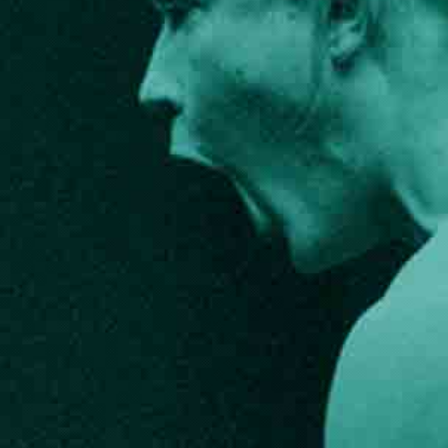
FESTIVALIS „THEATRIUM”
EDUKACIJA IR PARODOS
KULTŪROS PASAS
VIRTUALUS TURAS
Žiūrovams
DOVANŲ KUPONAS
BILIETAI IR NUOLAIDOS
INFORMACIJA ASMENIMS SU NEGALIA
KAVINĖ „DRAMA-CHA-CHA”
ATRIBUTIKA
NAUJIENOS
VAIKŲ TEATRO STUDIJA
Kontaktai