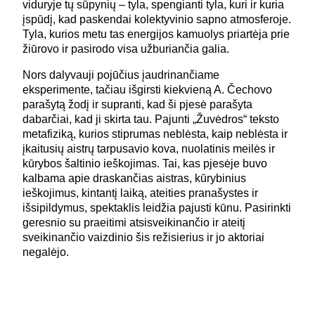
viduryje tų sūpynių – tyla, spengianti tyla, kuri ir kuria
įspūdį, kad paskendai kolektyvinio sapno atmosferoje.
Tyla, kurios metu tas energijos kamuolys priartėja prie
žiūrovo ir pasirodo visa užburiančia galia.
Nors dalyvauji pojūčius įaudrinančiame
eksperimente, tačiau išgirsti kiekvieną A. Čechovo
parašytą žodį ir supranti, kad ši pjesė parašyta
dabarčiai, kad ji skirta tau. Pajunti „Žuvėdros“ teksto
metafiziką, kurios stiprumas neblėsta, kaip neblėsta ir
įkaitusių aistrų tarpusavio kova, nuolatinis meilės ir
kūrybos šaltinio ieškojimas. Tai, kas pjesėje buvo
kalbama apie draskančias aistras, kūrybinius
ieškojimus, kintantį laiką, ateities pranašystes ir
išsipildymus, spektaklis leidžia pajusti kūnu. Pasirinkti
geresnio su praeitimi atsisveikinančio ir ateitį
sveikinančio vaizdinio šis režisierius ir jo aktoriai
negalėjo.