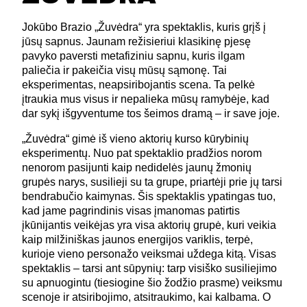
Jokūbo Brazio „Žuvėdra“ yra spektaklis, kuris grįš į
jūsų sapnus. Jaunam režisieriui klasikinę pjesę
pavyko paversti metafiziniu sapnu, kuris ilgam
paliečia ir pakeičia visų mūsų sąmonę. Tai
eksperimentas, neapsiribojantis scena. Ta pelkė
įtraukia mus visus ir nepalieka mūsų ramybėje, kad
dar sykį išgyventume tos šeimos dramą – ir save joje.
„Žuvėdra“ gimė iš vieno aktorių kurso kūrybinių
eksperimentų. Nuo pat spektaklio pradžios norom
nenorom pasijunti kaip nedidelės jaunų žmonių
grupės narys, susilieji su ta grupe, priartėji prie jų tarsi
bendrabučio kaimynas. Šis spektaklis ypatingas tuo,
kad jame pagrindinis visas įmanomas patirtis
įkūnijantis veikėjas yra visa aktorių grupė, kuri veikia
kaip milžiniškas jaunos energijos variklis, terpė,
kurioje vieno personažo veiksmai uždega kitą. Visas
spektaklis – tarsi ant sūpynių: tarp visiško susiliejimo
su apnuogintu (tiesiogine šio žodžio prasme) veiksmu
scenoje ir atsiribojimo, atsitraukimo, kai kalbama. O