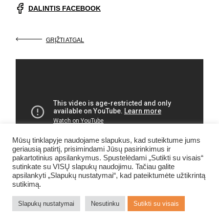
DALINTIS FACEBOOK
GRĮŽTI ATGAL
Mūsų tinklapyje naudojame slapukus, kad suteiktume jums
geriausią patirtį, prisimindami Jūsų pasirinkimus ir
pakartotinius apsilankymus. Spustelėdami „Sutikti su visais“
sutinkate su VISŲ slapukų naudojimu. Tačiau galite
apsilankyti „Slapukų nustatymai“, kad pateiktumėte užtikrintą
NUOTRAUKŲ ALBUMAS
sutikimą.
Slapukų nustatymai
Nesutinku
Sutikti su visais