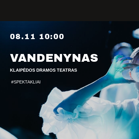
08.11 10:00
PROFILIS
VANDENYNAS
KLAIPĖDOS DRAMOS TEATRAS
Žiūrovams
#SPEKTAKLIAI
DOVANŲ KUPONAS
BILIETAI IR NUOLAIDOS
INFORMACIJA ASMENIMS SU
NEGALIA
KAVINĖ „DRAMA-CHA-CHA”
ATRIBUTIKA
NAUJIENOS