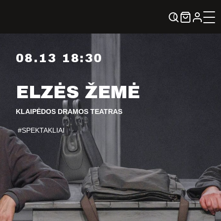
0
08.13 18:30
KREPŠELIS
ELZĖS ŽEMĖ
KLAIPĖDOS DRAMOS TEATRAS
Kontaktai
#SPEKTAKLIAI
KONTAKTAI
PARTNERIAI
TEATRO KASA
KARJERA IR SAVANORYSTĖ