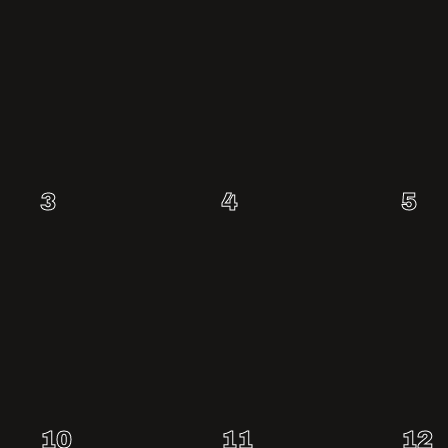
3
4
5
0
0
0
renginiai,
renginiai,
rengi
10
11
12
0
0
0