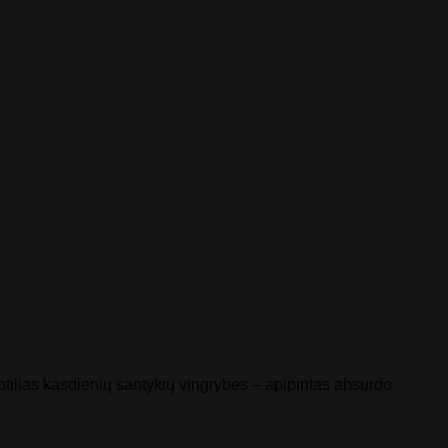
-
+
=
PRISIJUNGTI
btilias kasdienių santykių vingrybes – apipintas absurdo