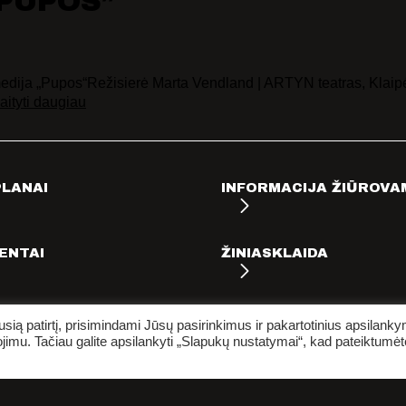
PUPOS”
ja „Pupos“Režisierė Marta Vendland | ARTYN teatras, Klaipėd
aityti daugiau
PLANAI
INFORMACIJA ŽIŪROVA
ENTAI
ŽINIASKLAIDA
ią patirtį, prisimindami Jūsų pasirinkimus ir pakartotinius apsilank
jimu. Tačiau galite apsilankyti „Slapukų nustatymai“, kad pateiktumėt