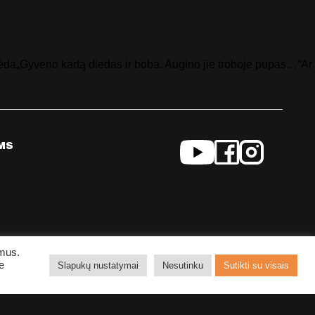
a„Gyveno kartą diedas ir boba. Augino jie troboje pupas…“Ar
MS
ymus.
e
Slapukų nustatymai
Nesutinku
Sutikti su visais