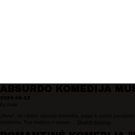
ABSURDO KOMEDIJA MU
2024-09-13
By
Aiste
„Musė“, tai I dalies absurdo komedija, pagal to paties pavadini
detalėmis. Trys moterys ir vienas …
Skaityti daugiau