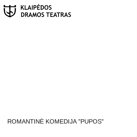
PAIEŠKA
Teatras
ISTORIJA
KŪRĖJAI
REPERTUARAS
FESTIVALIS „THEATRIUM”
ROMANTINĖ KOMEDIJA ”PUPOS”
EDUKACIJA IR PARODOS
KULTŪROS PASAS
VIRTUALUS TURAS