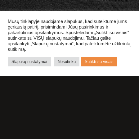
Mūsų tinklapyje naudojame slapukus, kad suteiktume jums
geriausią patirtį, prisimindami Jūsų pasirinkimus ir
pakartotinius apsilankymus. Spustelėdami „Sutikti su visais“
sutinkate su VISŲ slapukų naudojimu. Tačiau galite
apsilankyti „Slapukų nustatymai“, kad pateiktumėte užtikrintą
sutikimą.
Slapukų nustatymai
Nesutinku
Sutikti su visais