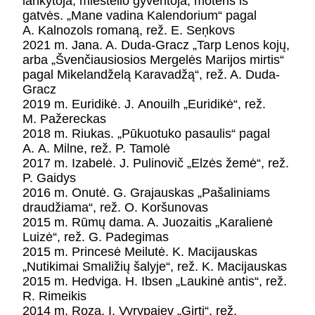
lankytoja, miestelio gyventoja, moteris iš
KONTAKTAI
gatvės. „Mane vadina Kalendorium“ pagal
PARTNERIAI
A. Kalnozols romaną, rež. E. Seņkovs
TEATRO KASA
2021 m. Jana. A. Duda-Gracz „Tarp Lenos kojų,
KARJERA IR SAVANORYSTĖ
arba „Švenčiausiosios Mergelės Marijos mirtis“
pagal Mikelandželą Karavadžą“, rež. A. Duda-
Gracz
PRISIJUNGTI
2019 m. Euridikė. J. Anouilh „Euridikė“, rež.
-
+
=
M. Pažereckas
2018 m. Riukas. „Pūkuotuko pasaulis“ pagal
A. A. Milne, rež. P. Tamolė
2017 m. Izabelė. J. Pulinovič „Elzės žemė“, rež.
P. Gaidys
2016 m. Onutė. G. Grajauskas „Pašaliniams
draudžiama“, rež. O. Koršunovas
2015 m. Rūmų dama. A. Juozaitis „Karalienė
Luizė“, rež. G. Padegimas
2015 m. Princesė Meilutė. K. Macijauskas
„Nutikimai Smaližių šalyje“, rež. K. Macijauskas
2015 m. Hedviga. H. Ibsen „Laukinė antis“, rež.
R. Rimeikis
2014 m. Roza. I. Vyrypajev „Girti“, rež.