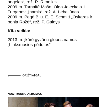
angelas“, rež. R. Rimeikis
2009 m. Tarnaitė Maša; Olga Jeleckaja. I.
Turgenev „Įnamis“, rež. A. Lebeliūnas
2009 m. Pegė Bliu. E. E. Schmitt „Oskaras ir
ponia Rožė“, rež. P. Gaidys
Kita veikla:
2013 m. įkūrė gyvūnų globos namus
„Linksmosios pėdutės“
GRĮŽTI ATGAL
NUOTRAUKŲ ALBUMAS