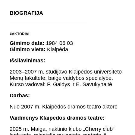
FESTIVALIS „THEATRIUM”
BIOGRAFIJA
EDUKACIJA IR PARODOS
KULTŪROS PASAS
VIRTUALUS TURAS
#AKTORIAI
Gimimo data:
1984 06 03
Žiūrovams
Gimimo vieta:
Klaipėda
Išsilavinimas:
DOVANŲ KUPONAS
BILIETAI IR NUOLAIDOS
2003–2007 m. studijavo Klaipėdos universiteto
INFORMACIJA ASMENIMS SU NEGALIA
Menų fakultete, baigė vaidybos specialybę.
KAVINĖ „DRAMA-CHA-CHA”
Kurso vadovai: P. Gaidys ir E. Savukynaitė
ATRIBUTIKA
Darbas:
NAUJIENOS
VAIKŲ TEATRO STUDIJA
Nuo 2007 m. Klaipėdos dramos teatro aktorė
Vaidmenys Klaipėdos dramos teatre:
Kontaktai
2025 m. Maiga, naktinio klubo „Cherry club“