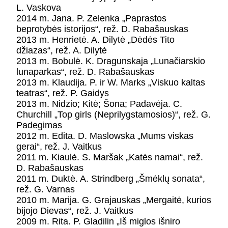
L. Vaskova
2014 m. Jana. P. Zelenka „Paprastos
beprotybės istorijos“, rež. D. Rabašauskas
2013 m. Henrietė. A. Dilytė „Dėdės Tito
džiazas“, rež. A. Dilytė
2013 m. Bobulė. K. Dragunskaja „Lunačiarskio
lunaparkas“, rež. D. Rabašauskas
2013 m. Klaudija. P. ir W. Marks „Viskuo kaltas
teatras“, rež. P. Gaidys
2013 m. Nidzio; Kitė; Šona; Padavėja. C.
Churchill „Top girls (Neprilygstamosios)“, rež. G.
Padegimas
2012 m. Edita. D. Maslowska „Mums viskas
gerai“, rež. J. Vaitkus
2011 m. Kiaulė. S. Maršak „Katės namai“, rež.
D. Rabašauskas
2011 m. Duktė. A. Strindberg „Šmėklų sonata“,
rež. G. Varnas
2010 m. Marija. G. Grajauskas „Mergaitė, kurios
bijojo Dievas“, rež. J. Vaitkus
2009 m. Rita. P. Gladilin „Iš miglos išniro